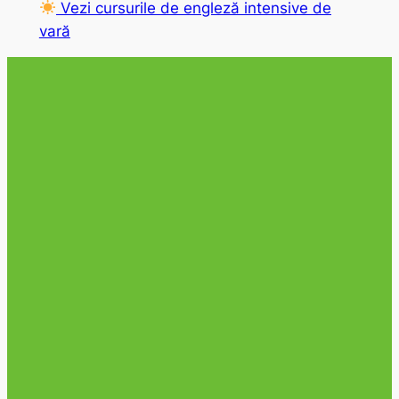
Vezi cursurile de engleză intensive de
vară