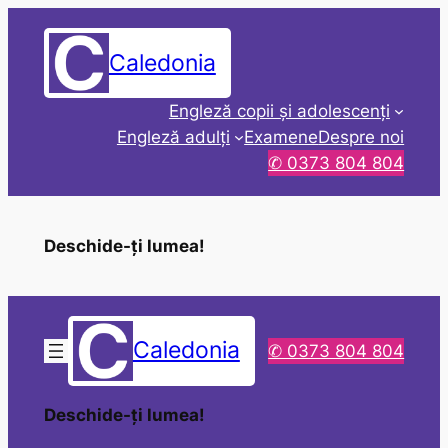
Sari
la
Caledonia
conținut
Engleză copii și adolescenți
Engleză adulți
Examene
Despre noi
✆ 0373 804 804
Deschide-ți lumea!
Caledonia
✆ 0373 804 804
Deschide-ți lumea!