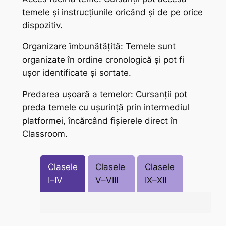
temele și instrucțiunile oricând și de pe orice
dispozitiv.
Organizare îmbunătățită: Temele sunt
organizate în ordine cronologică și pot fi
ușor identificate și sortate.
Predarea ușoară a temelor: Cursanții pot
preda temele cu ușurință prin intermediul
platformei, încărcând fișierele direct în
Classroom.
Clasele
Clasele
Clasele
I–IV
V–VIII
IX–XII
Nivelurile Cambridge English