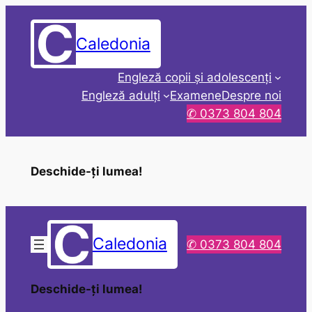
Sari
la
Caledonia
conținut
Engleză copii și adolescenți
Engleză adulți
Examene
Despre noi
✆ 0373 804 804
Deschide-ți lumea!
Caledonia
✆ 0373 804 804
Deschide-ți lumea!