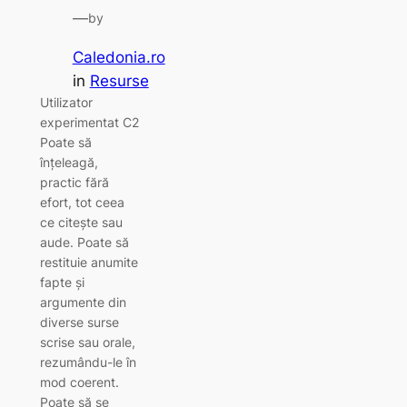
—
by
Caledonia.ro
in
Resurse
Utilizator
experimentat C2
Poate să
înţeleagă,
practic fără
efort, tot ceea
ce citeşte sau
aude. Poate să
restituie anumite
fapte şi
argumente din
diverse surse
scrise sau orale,
rezumându-le în
mod coerent.
Poate să se